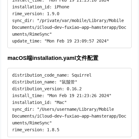
install_time: "Mon Feb 19 21:23:26 2024"

installation_id: iPhone

rime_version: 1.9.0

sync_dir: "/private/var/mobile/Library/Mobile 
Documents/iCloud~dev~fuxiao~app~hamsterapp/Doc
uments/RimeSync"

update_time: "Mon Feb 19 23:09:57 2024"
macOS端installation.yaml文件配置
distribution_code_name: Squirrel

distribution_name: "鼠鬚管"

distribution_version: 0.16.2

install_time: "Mon Feb 19 21:23:26 2024"

installation_id: "Mac"

sync_dir: "/Users/username/Library/Mobile 
Documents/iCloud~dev~fuxiao~app~hamsterapp/Doc
uments/RimeSync"

rime_version: 1.8.5