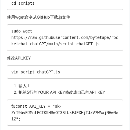
使用wget命令从GitHub下载.js文件
sudo wget 
https://raw.githubusercontent.com/bytetape/roc
修改API_KEY
输入 i
把第5行的YOUR API KEY修改成自己的API_KEY
如const API_KEY = "sk-
ZrT9bvEJMntFCIK5HRwOT3BlbkFJEXHjTJxV7WAxjNHwNe