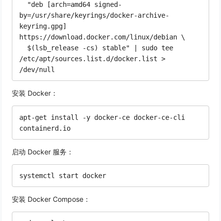
  "deb [arch=amd64 signed-
by=/usr/share/keyrings/docker-archive-
keyring.gpg] 
https://download.docker.com/linux/debian \

  $(lsb_release -cs) stable" | sudo tee 
/etc/apt/sources.list.d/docker.list > 
安装 Docker：
apt-get install -y docker-ce docker-ce-cli 
启动 Docker 服务：
安装 Docker Compose：