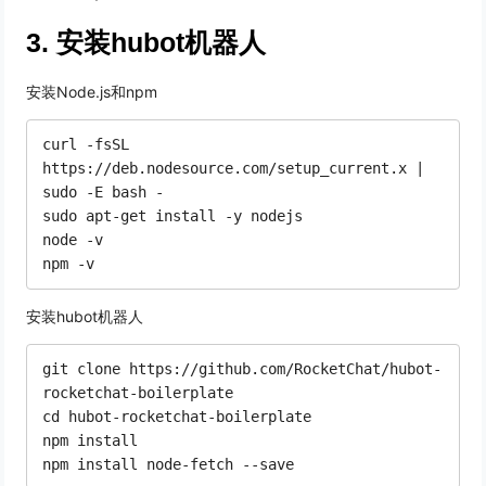
3. 安装hubot机器人
安装Node.js和npm
curl -fsSL 
https://deb.nodesource.com/setup_current.x | 
sudo -E bash -

sudo apt-get install -y nodejs

node -v

安装hubot机器人
git clone https://github.com/RocketChat/hubot-
rocketchat-boilerplate

cd hubot-rocketchat-boilerplate

npm install
