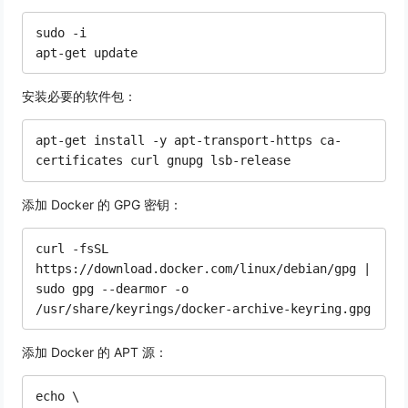
sudo -i

安装必要的软件包：
apt-get install -y apt-transport-https ca-
添加 Docker 的 GPG 密钥：
curl -fsSL 
https://download.docker.com/linux/debian/gpg | 
sudo gpg --dearmor -o 
添加 Docker 的 APT 源：
echo \
