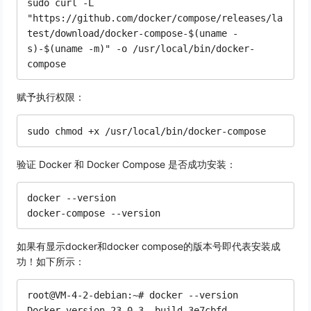
sudo curl -L 
"https://github.com/docker/compose/releases/la
test/download/docker-compose-$(uname -
s)-$(uname -m)" -o /usr/local/bin/docker-
赋予执行权限：
验证 Docker 和 Docker Compose 是否成功安装：
docker --version

如果有显示docker和docker compose的版本号即代表安装成
功！如下所示：
root@VM-4-2-debian:~# docker --version

Docker version 23.0.3, build 3e7cbfd
