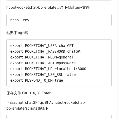
hubot-rocketchat-boilerplate目录下创建.env文件
粘贴下面内容
export ROCKETCHAT_USER=chatGPT

export ROCKETCHAT_PASSWORD=chatGPT

export ROCKETCHAT_ROOM=general

export ROCKETCHAT_AUTH=password

export ROCKETCHAT_URL=localhost:3000

export ROCKETCHAT_USE_SSL=false

保存文件 Ctrl + X, Y, Enter
下载script_chatGPT.js 进入/hubot-rocketchat-
boilerplate/scripts路径下